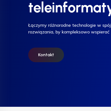
teleinformat
teleinformat
teleinformat
Łączymy różnorodne technologie w spój
Łączymy różnorodne technologie w spój
Łączymy różnorodne technologie w spój
rozwiązania, by kompleksowo wspierać 
rozwiązania, by kompleksowo wspierać 
rozwiązania, by kompleksowo wspierać 
Kontakt
Kontakt
Kontakt