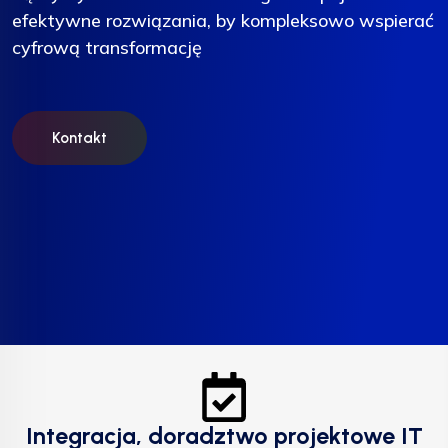
efektywne rozwiązania, by kompleksowo wspierać
efektywne rozwiązania, by kompleksowo wspierać
efektywne rozwiązania, by kompleksowo wspierać
cyfrową transformację
cyfrową transformację
cyfrową transformację
Kontakt
Kontakt
Kontakt
Integracja, doradztwo projektowe IT