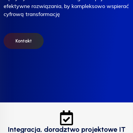
efektywne rozwiązania, by kompleksowo wspierać
efektywne rozwiązania, by kompleksowo wspierać
efektywne rozwiązania, by kompleksowo wspierać
cyfrową transformację
cyfrową transformację
cyfrową transformację
Kontakt
Kontakt
Kontakt
Integracja, doradztwo projektowe IT