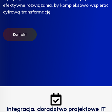
efektywne rozwiązania, by kompleksowo wspierać
efektywne rozwiązania, by kompleksowo wspierać
efektywne rozwiązania, by kompleksowo wspierać
cyfrową transformację
cyfrową transformację
cyfrową transformację
Kontakt
Kontakt
Kontakt
Integracja, doradztwo projektowe IT