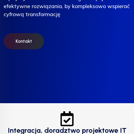
efektywne rozwiązania, by kompleksowo wspierać
efektywne rozwiązania, by kompleksowo wspierać
efektywne rozwiązania, by kompleksowo wspierać
cyfrową transformację
cyfrową transformację
cyfrową transformację
Kontakt
Kontakt
Kontakt
Integracja, doradztwo projektowe IT