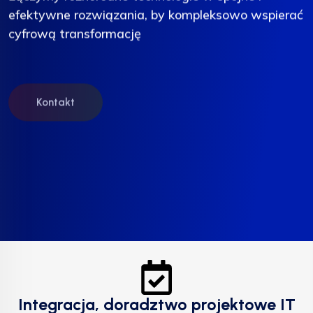
efektywne rozwiązania, by kompleksowo wspierać
efektywne rozwiązania, by kompleksowo wspierać
efektywne rozwiązania, by kompleksowo wspierać
cyfrową transformację
cyfrową transformację
cyfrową transformację
Kontakt
Kontakt
Kontakt
Integracja, doradztwo projektowe IT