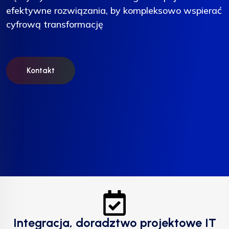
efektywne rozwiązania, by kompleksowo wspierać
efektywne rozwiązania, by kompleksowo wspierać
efektywne rozwiązania, by kompleksowo wspierać
cyfrową transformację
cyfrową transformację
cyfrową transformację
Kontakt
Kontakt
Kontakt
Integracja, doradztwo projektowe IT