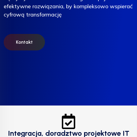
efektywne rozwiązania, by kompleksowo wspierać
efektywne rozwiązania, by kompleksowo wspierać
efektywne rozwiązania, by kompleksowo wspierać
cyfrową transformację
cyfrową transformację
cyfrową transformację
Kontakt
Kontakt
Kontakt
Integracja, doradztwo projektowe IT