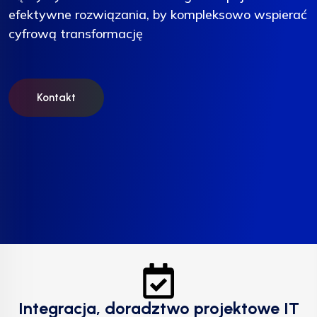
efektywne rozwiązania, by kompleksowo wspierać
efektywne rozwiązania, by kompleksowo wspierać
efektywne rozwiązania, by kompleksowo wspierać
cyfrową transformację
cyfrową transformację
cyfrową transformację
Kontakt
Kontakt
Kontakt
Integracja, doradztwo projektowe IT