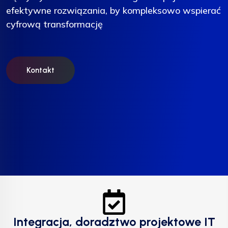
efektywne rozwiązania, by kompleksowo wspierać
efektywne rozwiązania, by kompleksowo wspierać
efektywne rozwiązania, by kompleksowo wspierać
cyfrową transformację
cyfrową transformację
cyfrową transformację
Kontakt
Kontakt
Kontakt
Integracja, doradztwo projektowe IT