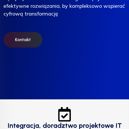
efektywne rozwiązania, by kompleksowo wspierać
efektywne rozwiązania, by kompleksowo wspierać
efektywne rozwiązania, by kompleksowo wspierać
cyfrową transformację
cyfrową transformację
cyfrową transformację
Kontakt
Kontakt
Kontakt
Integracja, doradztwo projektowe IT