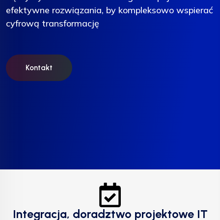
efektywne rozwiązania, by kompleksowo wspierać
efektywne rozwiązania, by kompleksowo wspierać
efektywne rozwiązania, by kompleksowo wspierać
cyfrową transformację
cyfrową transformację
cyfrową transformację
Kontakt
Kontakt
Kontakt
Integracja, doradztwo projektowe IT