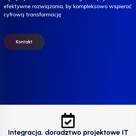
efektywne rozwiązania, by kompleksowo wspierać
efektywne rozwiązania, by kompleksowo wspierać
efektywne rozwiązania, by kompleksowo wspierać
cyfrową transformację
cyfrową transformację
cyfrową transformację
Kontakt
Kontakt
Kontakt
Integracja, doradztwo projektowe IT