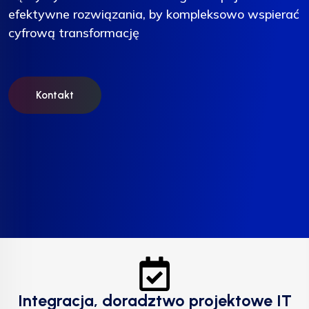
efektywne rozwiązania, by kompleksowo wspierać
efektywne rozwiązania, by kompleksowo wspierać
efektywne rozwiązania, by kompleksowo wspierać
cyfrową transformację
cyfrową transformację
cyfrową transformację
Kontakt
Kontakt
Kontakt
Integracja, doradztwo projektowe IT