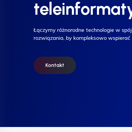
teleinformat
teleinformat
teleinformat
Łączymy różnorodne technologie w spój
Łączymy różnorodne technologie w spój
Łączymy różnorodne technologie w spój
rozwiązania, by kompleksowo wspierać 
rozwiązania, by kompleksowo wspierać 
rozwiązania, by kompleksowo wspierać 
Kontakt
Kontakt
Kontakt