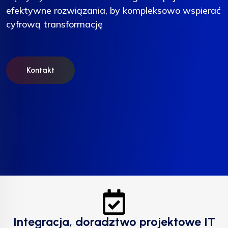
efektywne rozwiązania, by kompleksowo wspierać
efektywne rozwiązania, by kompleksowo wspierać
efektywne rozwiązania, by kompleksowo wspierać
cyfrową transformację
cyfrową transformację
cyfrową transformację
Kontakt
Kontakt
Kontakt
Integracja, doradztwo projektowe IT