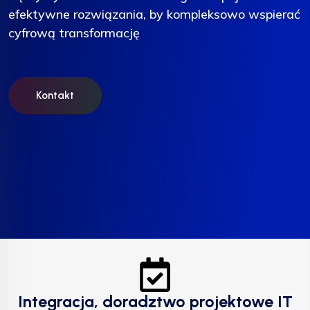
efektywne rozwiązania, by kompleksowo wspierać
efektywne rozwiązania, by kompleksowo wspierać
efektywne rozwiązania, by kompleksowo wspierać
cyfrową transformację
cyfrową transformację
cyfrową transformację
Kontakt
Kontakt
Kontakt
Integracja, doradztwo projektowe IT