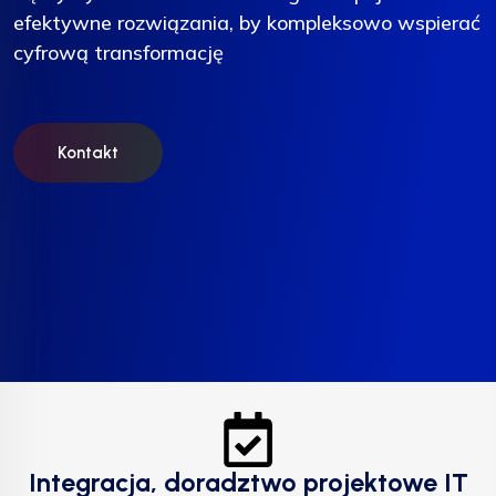
efektywne rozwiązania, by kompleksowo wspierać
efektywne rozwiązania, by kompleksowo wspierać
efektywne rozwiązania, by kompleksowo wspierać
cyfrową transformację
cyfrową transformację
cyfrową transformację
Kontakt
Kontakt
Kontakt
Integracja, doradztwo projektowe IT