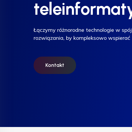
teleinformat
teleinformat
teleinformat
Łączymy różnorodne technologie w spój
Łączymy różnorodne technologie w spój
Łączymy różnorodne technologie w spój
rozwiązania, by kompleksowo wspierać 
rozwiązania, by kompleksowo wspierać 
rozwiązania, by kompleksowo wspierać 
Kontakt
Kontakt
Kontakt