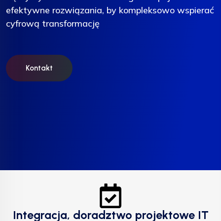
efektywne rozwiązania, by kompleksowo wspierać
efektywne rozwiązania, by kompleksowo wspierać
efektywne rozwiązania, by kompleksowo wspierać
cyfrową transformację
cyfrową transformację
cyfrową transformację
Kontakt
Kontakt
Kontakt
Integracja, doradztwo projektowe IT