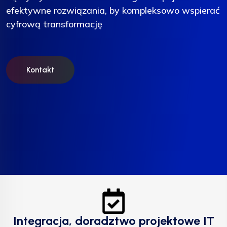
efektywne rozwiązania, by kompleksowo wspierać
efektywne rozwiązania, by kompleksowo wspierać
efektywne rozwiązania, by kompleksowo wspierać
cyfrową transformację
cyfrową transformację
cyfrową transformację
Kontakt
Kontakt
Kontakt
Integracja, doradztwo projektowe IT