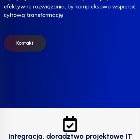
efektywne rozwiązania, by kompleksowo wspierać
efektywne rozwiązania, by kompleksowo wspierać
efektywne rozwiązania, by kompleksowo wspierać
cyfrową transformację
cyfrową transformację
cyfrową transformację
Kontakt
Kontakt
Kontakt
Integracja, doradztwo projektowe IT