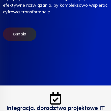
efektywne rozwiązania, by kompleksowo wspierać
efektywne rozwiązania, by kompleksowo wspierać
efektywne rozwiązania, by kompleksowo wspierać
cyfrową transformację
cyfrową transformację
cyfrową transformację
Kontakt
Kontakt
Kontakt
Integracja, doradztwo projektowe IT