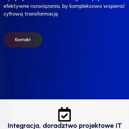
efektywne rozwiązania, by kompleksowo wspierać
efektywne rozwiązania, by kompleksowo wspierać
efektywne rozwiązania, by kompleksowo wspierać
cyfrową transformację
cyfrową transformację
cyfrową transformację
Kontakt
Kontakt
Kontakt
Integracja, doradztwo projektowe IT