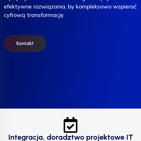
efektywne rozwiązania, by kompleksowo wspierać
efektywne rozwiązania, by kompleksowo wspierać
efektywne rozwiązania, by kompleksowo wspierać
cyfrową transformację
cyfrową transformację
cyfrową transformację
Kontakt
Kontakt
Kontakt
Integracja, doradztwo projektowe IT