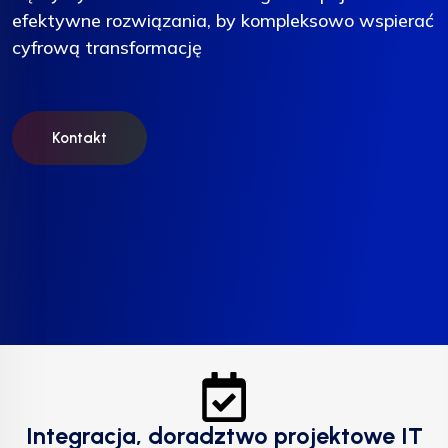
efektywne rozwiązania, by kompleksowo wspierać
efektywne rozwiązania, by kompleksowo wspierać
efektywne rozwiązania, by kompleksowo wspierać
cyfrową transformację
cyfrową transformację
cyfrową transformację
Kontakt
Kontakt
Kontakt
Integracja, doradztwo projektowe IT