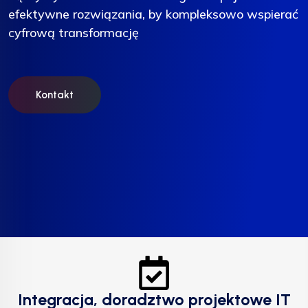
efektywne rozwiązania, by kompleksowo wspierać
efektywne rozwiązania, by kompleksowo wspierać
efektywne rozwiązania, by kompleksowo wspierać
cyfrową transformację
cyfrową transformację
cyfrową transformację
Kontakt
Kontakt
Kontakt
Integracja, doradztwo projektowe IT