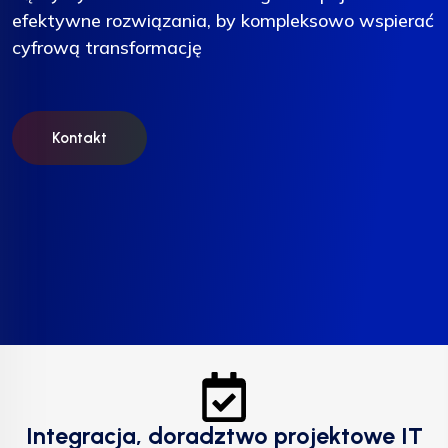
efektywne rozwiązania, by kompleksowo wspierać
efektywne rozwiązania, by kompleksowo wspierać
efektywne rozwiązania, by kompleksowo wspierać
cyfrową transformację
cyfrową transformację
cyfrową transformację
Kontakt
Kontakt
Kontakt
Integracja, doradztwo projektowe IT