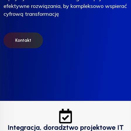
efektywne rozwiązania, by kompleksowo wspierać
efektywne rozwiązania, by kompleksowo wspierać
efektywne rozwiązania, by kompleksowo wspierać
cyfrową transformację
cyfrową transformację
cyfrową transformację
Kontakt
Kontakt
Kontakt
Integracja, doradztwo projektowe IT