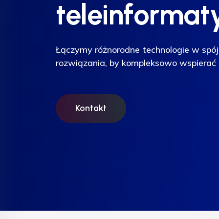
teleinformat
teleinformat
teleinformat
Łączymy różnorodne technologie w spój
Łączymy różnorodne technologie w spój
Łączymy różnorodne technologie w spój
rozwiązania, by kompleksowo wspierać 
rozwiązania, by kompleksowo wspierać 
rozwiązania, by kompleksowo wspierać 
Kontakt
Kontakt
Kontakt