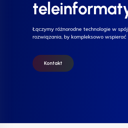
teleinformat
teleinformat
teleinformat
Łączymy różnorodne technologie w spój
Łączymy różnorodne technologie w spój
Łączymy różnorodne technologie w spój
rozwiązania, by kompleksowo wspierać 
rozwiązania, by kompleksowo wspierać 
rozwiązania, by kompleksowo wspierać 
Kontakt
Kontakt
Kontakt