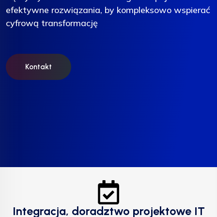
efektywne rozwiązania, by kompleksowo wspierać
efektywne rozwiązania, by kompleksowo wspierać
efektywne rozwiązania, by kompleksowo wspierać
cyfrową transformację
cyfrową transformację
cyfrową transformację
Kontakt
Kontakt
Kontakt
Integracja, doradztwo projektowe IT