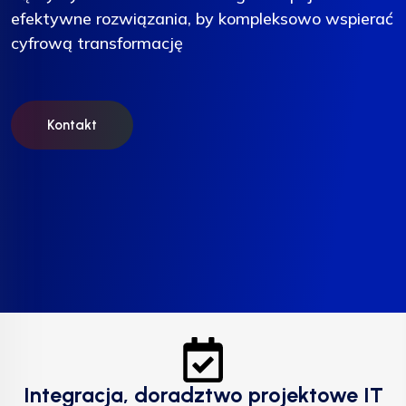
efektywne rozwiązania, by kompleksowo wspierać
efektywne rozwiązania, by kompleksowo wspierać
efektywne rozwiązania, by kompleksowo wspierać
cyfrową transformację
cyfrową transformację
cyfrową transformację
Kontakt
Kontakt
Kontakt
Integracja, doradztwo projektowe IT