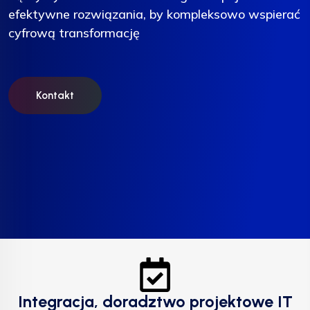
efektywne rozwiązania, by kompleksowo wspierać
efektywne rozwiązania, by kompleksowo wspierać
efektywne rozwiązania, by kompleksowo wspierać
cyfrową transformację
cyfrową transformację
cyfrową transformację
Kontakt
Kontakt
Kontakt
Integracja, doradztwo projektowe IT