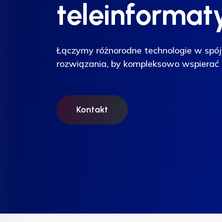
teleinformat
teleinformat
teleinformat
Łączymy różnorodne technologie w spój
Łączymy różnorodne technologie w spój
Łączymy różnorodne technologie w spój
rozwiązania, by kompleksowo wspierać 
rozwiązania, by kompleksowo wspierać 
rozwiązania, by kompleksowo wspierać 
Kontakt
Kontakt
Kontakt