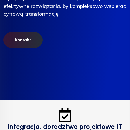
efektywne rozwiązania, by kompleksowo wspierać
efektywne rozwiązania, by kompleksowo wspierać
efektywne rozwiązania, by kompleksowo wspierać
cyfrową transformację
cyfrową transformację
cyfrową transformację
Kontakt
Kontakt
Kontakt
Integracja, doradztwo projektowe IT