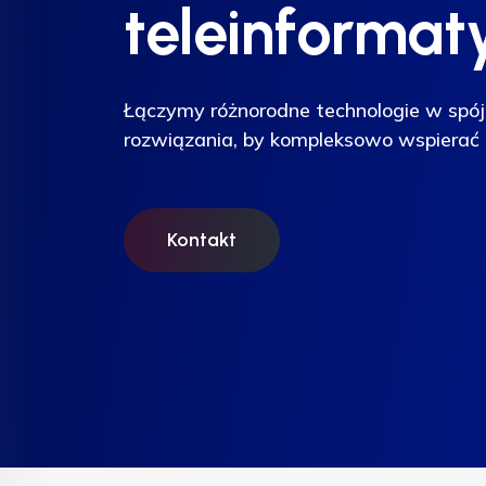
teleinformat
teleinformat
teleinformat
Łączymy różnorodne technologie w spój
Łączymy różnorodne technologie w spój
Łączymy różnorodne technologie w spój
rozwiązania, by kompleksowo wspierać 
rozwiązania, by kompleksowo wspierać 
rozwiązania, by kompleksowo wspierać 
Kontakt
Kontakt
Kontakt