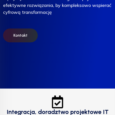
efektywne rozwiązania, by kompleksowo wspierać
efektywne rozwiązania, by kompleksowo wspierać
efektywne rozwiązania, by kompleksowo wspierać
cyfrową transformację
cyfrową transformację
cyfrową transformację
Kontakt
Kontakt
Kontakt
Integracja, doradztwo projektowe IT