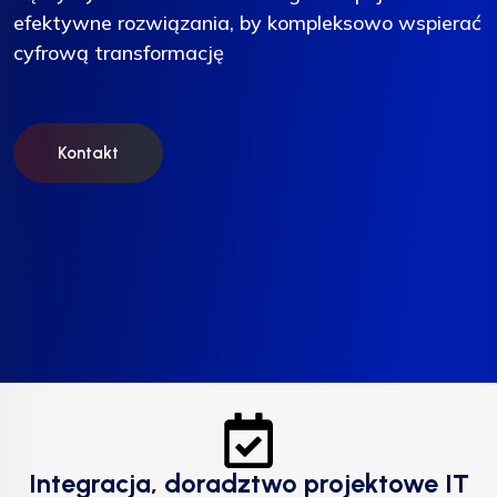
efektywne rozwiązania, by kompleksowo wspierać
efektywne rozwiązania, by kompleksowo wspierać
efektywne rozwiązania, by kompleksowo wspierać
cyfrową transformację
cyfrową transformację
cyfrową transformację
Kontakt
Kontakt
Kontakt
Integracja, doradztwo projektowe IT