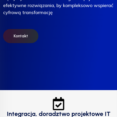
efektywne rozwiązania, by kompleksowo wspierać
efektywne rozwiązania, by kompleksowo wspierać
efektywne rozwiązania, by kompleksowo wspierać
cyfrową transformację
cyfrową transformację
cyfrową transformację
Kontakt
Kontakt
Kontakt
Integracja, doradztwo projektowe IT