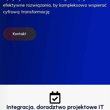
efektywne rozwiązania, by kompleksowo wspierać
efektywne rozwiązania, by kompleksowo wspierać
efektywne rozwiązania, by kompleksowo wspierać
cyfrową transformację
cyfrową transformację
cyfrową transformację
Kontakt
Kontakt
Kontakt
Integracja, doradztwo projektowe IT