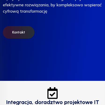
efektywne rozwiązania, by kompleksowo wspierać
efektywne rozwiązania, by kompleksowo wspierać
efektywne rozwiązania, by kompleksowo wspierać
cyfrową transformację
cyfrową transformację
cyfrową transformację
Kontakt
Kontakt
Kontakt
Integracja, doradztwo projektowe IT