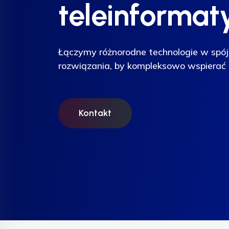
teleinformat
teleinformat
teleinformat
Łączymy różnorodne technologie w spój
Łączymy różnorodne technologie w spój
Łączymy różnorodne technologie w spój
rozwiązania, by kompleksowo wspierać 
rozwiązania, by kompleksowo wspierać 
rozwiązania, by kompleksowo wspierać 
Kontakt
Kontakt
Kontakt