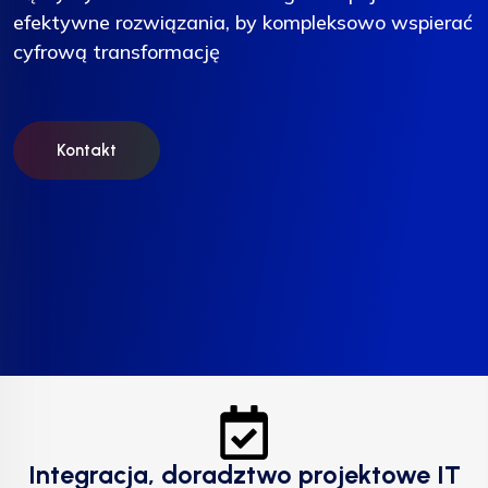
efektywne rozwiązania, by kompleksowo wspierać
efektywne rozwiązania, by kompleksowo wspierać
efektywne rozwiązania, by kompleksowo wspierać
cyfrową transformację
cyfrową transformację
cyfrową transformację
Kontakt
Kontakt
Kontakt
Integracja, doradztwo projektowe IT