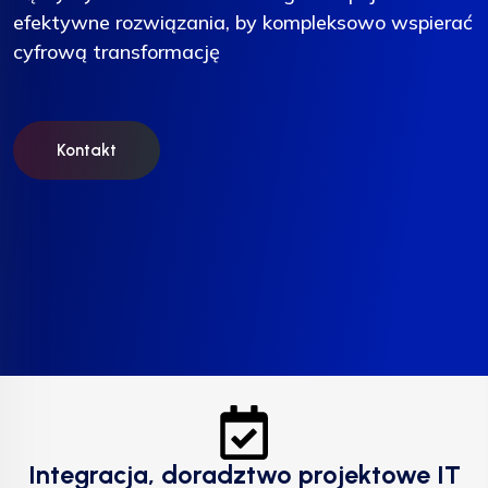
efektywne rozwiązania, by kompleksowo wspierać
efektywne rozwiązania, by kompleksowo wspierać
efektywne rozwiązania, by kompleksowo wspierać
cyfrową transformację
cyfrową transformację
cyfrową transformację
Kontakt
Kontakt
Kontakt
Integracja, doradztwo projektowe IT