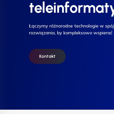
teleinformat
teleinformat
teleinformat
Łączymy różnorodne technologie w spój
Łączymy różnorodne technologie w spój
Łączymy różnorodne technologie w spój
rozwiązania, by kompleksowo wspierać 
rozwiązania, by kompleksowo wspierać 
rozwiązania, by kompleksowo wspierać 
Kontakt
Kontakt
Kontakt