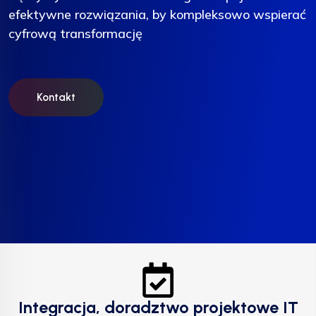
efektywne rozwiązania, by kompleksowo wspierać
efektywne rozwiązania, by kompleksowo wspierać
efektywne rozwiązania, by kompleksowo wspierać
cyfrową transformację
cyfrową transformację
cyfrową transformację
Kontakt
Kontakt
Kontakt
Integracja, doradztwo projektowe IT