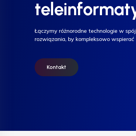
teleinformat
teleinformat
teleinformat
Łączymy różnorodne technologie w spój
Łączymy różnorodne technologie w spój
Łączymy różnorodne technologie w spój
rozwiązania, by kompleksowo wspierać 
rozwiązania, by kompleksowo wspierać 
rozwiązania, by kompleksowo wspierać 
Kontakt
Kontakt
Kontakt