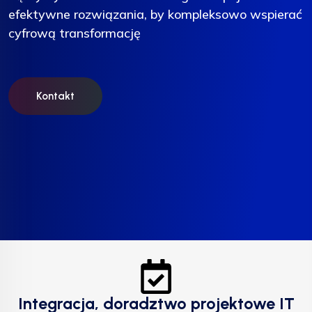
efektywne rozwiązania, by kompleksowo wspierać
efektywne rozwiązania, by kompleksowo wspierać
efektywne rozwiązania, by kompleksowo wspierać
cyfrową transformację
cyfrową transformację
cyfrową transformację
Kontakt
Kontakt
Kontakt
Integracja, doradztwo projektowe IT