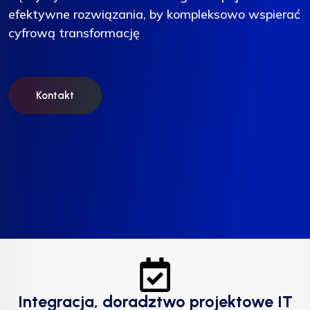
efektywne rozwiązania, by kompleksowo wspierać
efektywne rozwiązania, by kompleksowo wspierać
efektywne rozwiązania, by kompleksowo wspierać
cyfrową transformację
cyfrową transformację
cyfrową transformację
Kontakt
Kontakt
Kontakt
Integracja, doradztwo projektowe IT